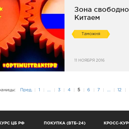
Зона свободно
Китаем
Таможня
11 НОЯБРЯ 2016
раницы:
Пред.
1
...
3
4
5
6
7
...
12
КУРС ЦБ РФ
ПОКУПКА (ВТБ-24)
КРОСС-КУР