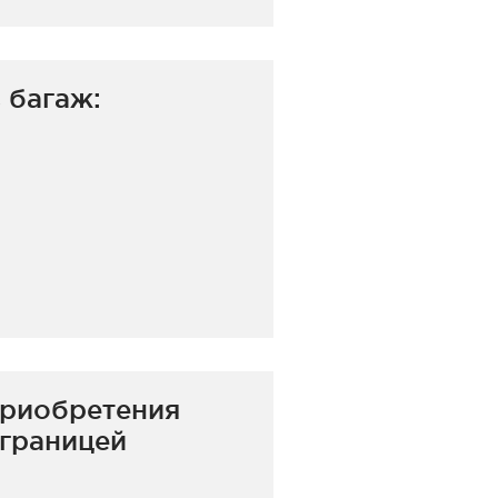
 багаж:
приобретения
 границей